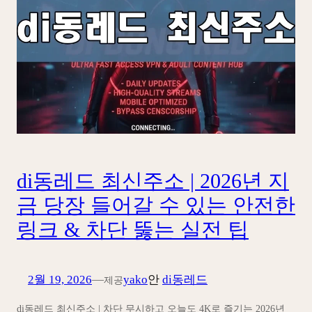
di동레드 최신주소 | 2026년 지
금 당장 들어갈 수 있는 안전한
링크 & 차단 뚫는 실전 팁
2월 19, 2026
—
yako
안
di동레드
제공
di동레드 최신주소 | 차단 무시하고 오늘도 4K로 즐기는 2026년