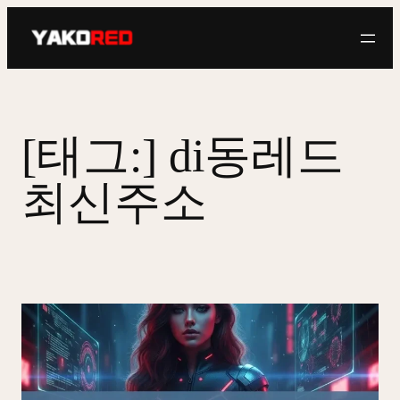
콘
텐
츠
로
바
로
[태그:]
di동레드
가
기
최신주소