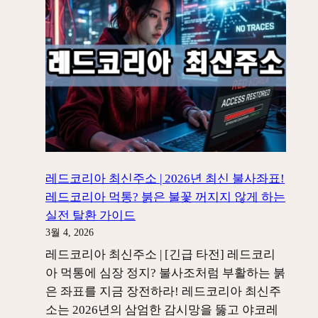
0.1
리
초
아
만
대
에
체
뚫
사
리
이
는
트
붉
|
은
2026
불
년
레드코리아 최신주소 | 2026년 최신 불사좌표!
꽃
최
레드코리아 먹통? 붉은 불꽃 꺼지지 않게 하는
탈
신
실전 탈환 가이드
환
불
3월 4, 2026
가
사
레드코리아 최신주소 | [긴급 타전] 레드코리
이
조
아 먹통에 심장 정지? 불사조처럼 부활하는 붉
드
목
은 좌표를 지금 장전하라! 레드코리아 최신주
록!
소는 2026년의 삼엄한 감시망을 뚫고 야코레