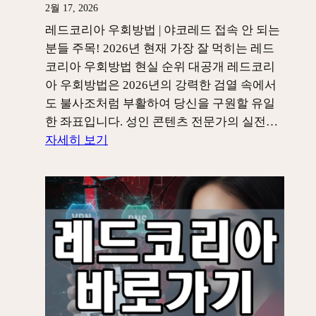
불
2월 17, 2026
오
사
레드코리아 우회방법 | 야코레드 접속 안 되는
르
좌
분들 주목! 2026년 현재 가장 잘 먹히는 레드
는
표!
코리아 우회방법 현실 순위 대공개 레드코리
실
레
아 우회방법은 2026년의 강력한 검열 속에서
전
드
도 불사조처럼 부활하여 당신을 구원할 유일
탈
코
한 좌표입니다. 성인 콘텐츠 전문가의 실전…
환
리
:
자세히 보기
가
아
레
이
먹
드
드
통?
코
붉
리
은
아
불
우
꽃
회
꺼
방
지
법