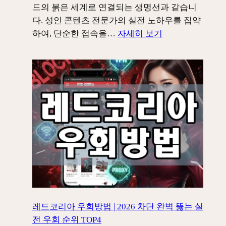
레
드의 붉은 세계로 연결되는 생명선과 같습니
드
다. 성인 콘텐츠 전문가의 실전 노하우를 집약
코
:
하여, 단순한 접속을…
자세히 보기
리
레
아
드
먹
코
통?
리
붉
아
은
최
제
신
국
주
플
소
랜
|
B
2026
로
년
다
최
레드코리아 우회방법 | 2026 차단 완벽 뚫는 실
시
신
전 우회 순위 TOP4
타