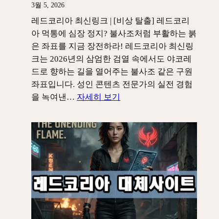
3월 5, 2026
레드코리아 최신링크 | [비상 탈출] 레드코리
아 먹통에 심장 정지? 불사조처럼 부활하는 붉
은 좌표를 지금 장전하라! 레드코리아 최신링
크는 2026년의 삼엄한 검열 속에서도 야코레
드로 향하는 길을 열어주는 불사조 같은 구원
좌표입니다. 성인 콘텐츠 전문가의 실전 경험
:
을 녹여낸…
자세히 보기
레
드
코
리
아
최
신
링
크