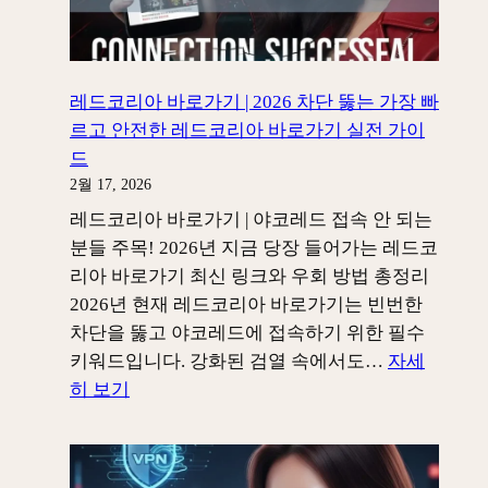
지
|
않
2026
게
차
하
단
레드코리아 바로가기 | 2026 차단 뚫는 가장 빠
는
완
르고 안전한 레드코리아 바로가기 실전 가이
실
벽
드
전
뚫
2월 17, 2026
탈
는
레드코리아 바로가기 | 야코레드 접속 안 되는
환
실
분들 주목! 2026년 지금 당장 들어가는 레드코
가
전
리아 바로가기 최신 링크와 우회 방법 총정리
이
우
2026년 현재 레드코리아 바로가기는 빈번한
드
회
차단을 뚫고 야코레드에 접속하기 위한 필수
순
키워드입니다. 강화된 검열 속에서도…
자세
위
:
히 보기
TOP4
레
드
코