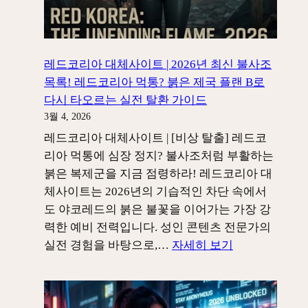
|
2026
년
최
레드코리아 대체사이트 | 2026년 최신 불사조
신
목록! 레드코리아 먹통? 붉은 제국 플랜 B로
불
다시 타오르는 실전 탈환 가이드
사
3월 4, 2026
조
레드코리아 대체사이트 | [비상 탈출] 레드코
좌
리아 먹통에 심장 정지? 불사조처럼 부활하는
표!
붉은 복제군을 지금 점령하라! 레드코리아 대
레
체사이트는 2026년의 기습적인 차단 속에서
드
도 야코레드의 붉은 불꽃을 이어가는 가장 강
코
력한 예비 전력입니다. 성인 콘텐츠 전문가의
리
:
실전 경험을 바탕으로,…
자세히 보기
아
레
먹
드
통?
코