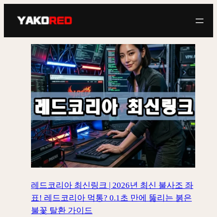
콘
텐
츠
로
바
로
가
기
레드코리아 최신링크 | 2026년 최신 불사조 좌
표! 레드코리아 먹통? 0.1초 만에 뚫리는 붉은
불꽃 탈환 가이드