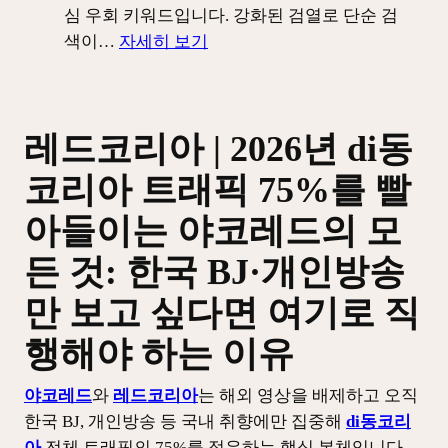
안
심 우회 키워드입니다. 강화된 검열로 단순 검
전
:
색이…
자세히 보기
한
di
레
동
드
레
코
레드코리아 | 2026년 di동
드
리
코
코리아 트래픽 75%를 빨
아
리
바
아들이는 야코레드의 모
아
로
|
든 것: 한국 BJ·개인방송
가
2026
기
야
만 보고 싶다면 여기로 직
실
코
행해야 하는 이유
전
레
가
드
야코레드
와
레드코리아
는 해외 영상을 배제하고 오직
이
최
한국 BJ, 개인방송 등 국내 취향에만 집중해
di동코리
드
신
아
전체 트래픽의 75%를 점유하는 핵심 본체입니다.