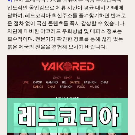
주
압도적인 몰입감으로 체류 시간이 평균 대비 2.8배에
소
달하며, 레드코리아 최신주소를 즐겨찾기하면 번거로
와
운 절차 없이 국산 콘텐츠를 즉시 감상할 수 있습니다.
안
차단에 대비한 야코레드 우회방법 및 대피소 정보는
전
필수적이며, 전문가가 확인한 경로를 통해 끊김 없는
우
붉은 제국의 전율을 경험해 보시기 바랍니다.
회
방
법
완
벽
정
리