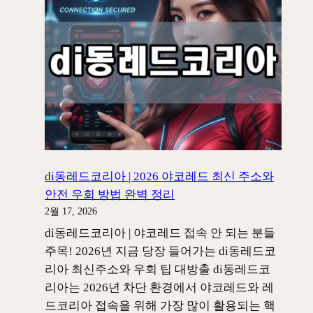
리
아
바
로
가
기
|
2026
차
단
di동레드코리아 | 2026 야코레드 최신 주소와
뚫
안전 우회 방법 완벽 정리
는
2월 17, 2026
가
di동레드코리아 | 야코레드 접속 안 되는 분들
장
주목! 2026년 지금 당장 들어가는 di동레드코
빠
리아 최신주소와 우회 팁 대방출 di동레드코
르
리아는 2026년 차단 환경에서 야코레드와 레
고
드코리아 접속을 위해 가장 많이 활용되는 핵