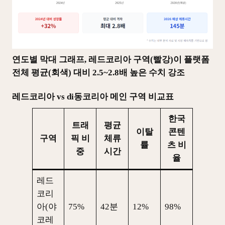
연도별 막대 그래프, 레드코리아 구역(빨강)이 플랫폼
전체 평균(회색) 대비 2.5~2.8배 높은 수치 강조
레드코리아 vs di동코리아 메인 구역 비교표
한국
트래
평균
이탈
콘텐
구역
픽 비
체류
률
츠 비
중
시간
율
레드
코리
아(야
75%
42분
12%
98%
코레