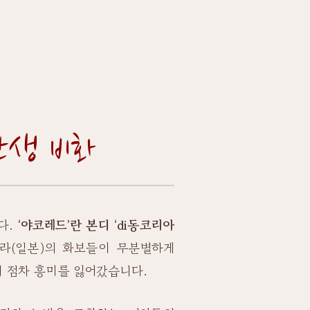
탄생 비화
다.
‘야코레드’란 본디 ‘di동코리아
라(일본)의 화보들이 무분별하게
에 점차 흥미를 잃어갔습니다.