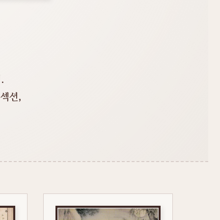
.
섹션,