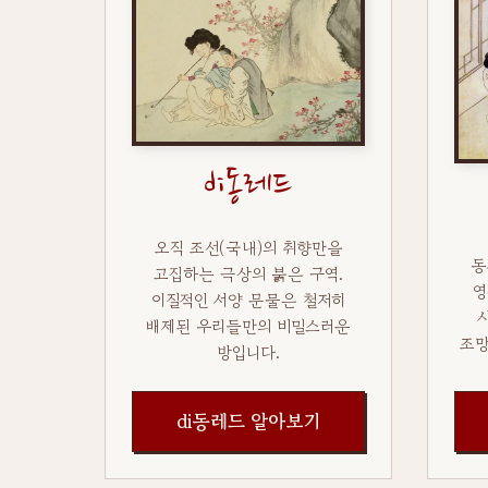
di동레드
오직 조선(국내)의 취향만을
동
고집하는 극상의 붉은 구역.
영
이질적인 서양 문물은 철저히
배제된 우리들만의 비밀스러운
조망
방입니다.
di동레드 알아보기