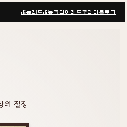
di동레드
di동코리아
레드코리아
블로그
상의 절정