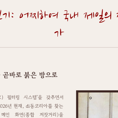
보기: 어찌하여 국내 제일의 
가
가 곧바로 붉은 방으로
그) 필터링 시스템’을 갖추면서
026년 현재, di동코리아를 찾는
 메인 화면(종합 저잣거리)을