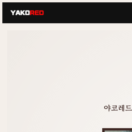
콘
텐
츠
로
바
로
가
기
야코레드