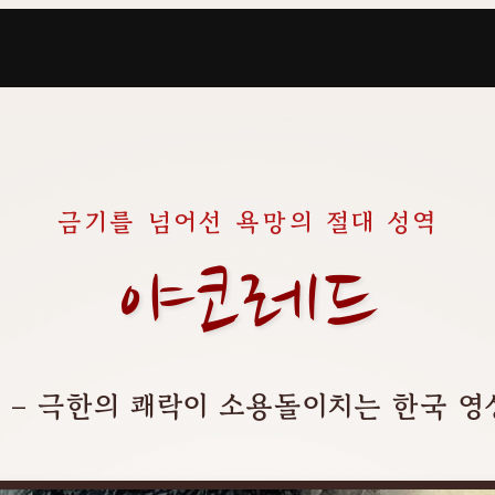
금기를 넘어선 욕망의 절대 성역
야코레드
 – 극한의 쾌락이 소용돌이치는 한국 영