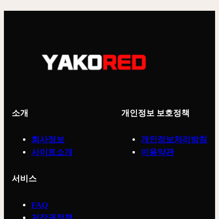
는
코
yako
레
레
드
드
최
구
신
역
주
접
소
속
2026
가
|
소개
개인정보 보호정책
이
차
드
단
회사정보
개인정보처리방침
뚫
사이트소개
이용약관
고
바
서비스
로
접
FAQ
속
저작권정책