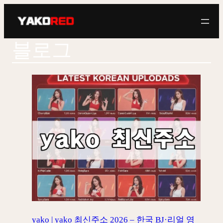
콘
텐
츠
블로그
로
바
로
가
기
yako | yako 최신주소 2026 – 한국 BJ·리얼 영