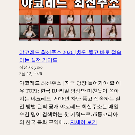
소
2026
–
한
국
BJ·
리
야코레드 최신주소 2026 | 차단 뚫고 바로 접속
얼
하는 실전 가이드
영
작성자: yako
상
2월 12, 2026
만
야코레드 최신주소 | 지금 당장 들어가야 할 이
미
유 TOP1: 한국 BJ·리얼 영상만 미친듯이 쏟아
친
지는 야코레드, 2026년 차단 뚫고 접속하는 실
듯
전 방법 완벽 공개 야코레드 최신주소는 매일
이
수천 명이 검색하는 핫 키워드로, di동코리아
터
:
의 한국 특화 구역에…
자세히 보기
지
야