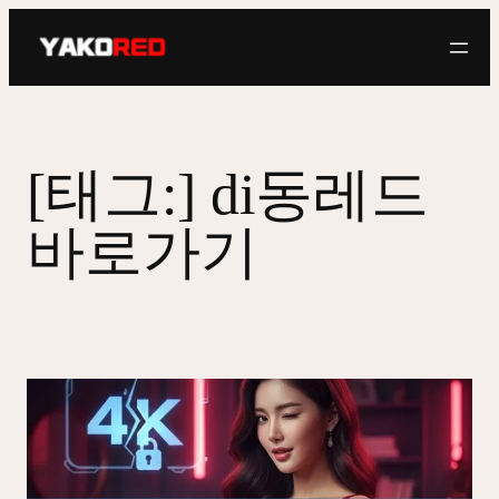
콘
텐
츠
로
바
로
[태그:]
di동레드
가
기
바로가기