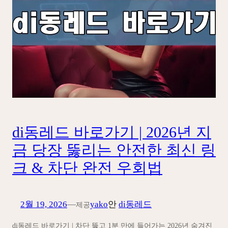
di동레드 바로가기 | 2026년 지
금 당장 뚫리는 안전한 최신 링
크 & 차단 완전 우회법
2월 19, 2026
—
yako
안
di동레드
제공
di동레드 바로가기 | 차단 뚫고 1분 만에 들어가는 2026년 숨겨진