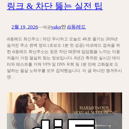
링크 & 차단 뚫는 실전 팁
2월 19, 2026
—
yako
안
di동레드
제공
di동레드 최신주소 | 차단 무시하고 오늘도 4K로 즐기는 2026년
숨겨진 주소 완벽 정리 (초보도 1분 컷 성공) 야코레드 접속을 위
한 di동레드 최신주소는 잦은 차단 때문에 답답함을 느끼는 이용
자들이 가장 절실히 찾는 정보입니다. 8년간 축적된 실시간 데이
터와 테스트를 거쳐 VPN 및 DNS 우회 등 1분 만에 고화질로 도
달하는 필살 노하우를 모두 집약했습니다. 이 글 하나만 챙겨두시
면…