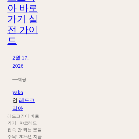
아 바로
가기 실
전 가이
드
2월 17,
2026
—
제공
yako
안
레드코
리아
레드코리아 바로
가기 | 야코레드
접속 안 되는 분들
주목! 2026년 지금