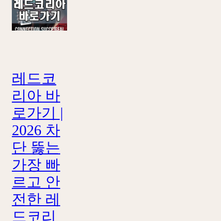
레드코
리아 바
로가기 |
2026 차
단 뚫는
가장 빠
르고 안
전한 레
드코리