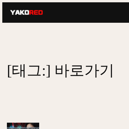
콘
텐
츠
로
바
로
가
기
[태그:]
바로가기