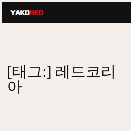
콘
텐
츠
로
바
로
가
기
[태그:]
레드코리
아