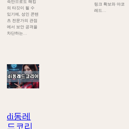
속만으로도 해킹
링크 확보와 야코
의 타깃이 될 수
레드…
있기에, 성인 콘텐
츠 전문가의 관점
에서 보안 공격을
차단하는…
di동레
드코리