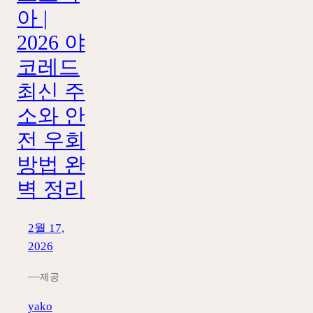
아 |
2026 야
코레드
최신 주
소와 안
전 우회
방법 완
벽 정리
2월 17,
2026
—
제공
yako