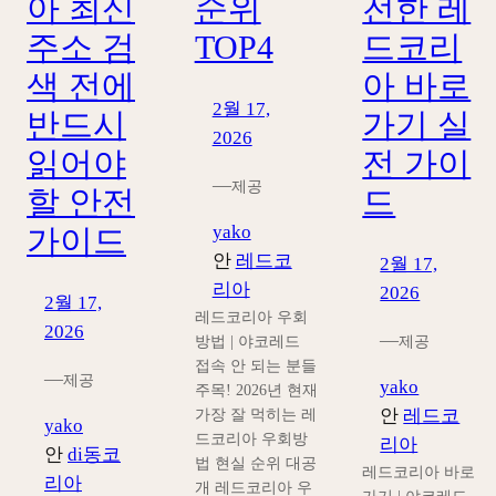
아 최신
순위
전한 레
주소 검
TOP4
드코리
색 전에
아 바로
2월 17,
반드시
가기 실
2026
읽어야
전 가이
—
제공
할 안전
드
yako
가이드
안
레드코
2월 17,
리아
2026
2월 17,
레드코리아 우회
2026
—
제공
방법 | 야코레드
접속 안 되는 분들
—
제공
yako
주목! 2026년 현재
가장 잘 먹히는 레
안
레드코
yako
드코리아 우회방
리아
안
di동코
법 현실 순위 대공
레드코리아 바로
리아
개 레드코리아 우