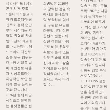
가기 | 야코레드
성인사이트 | 성인
회방법은 2026년
접속 안 되는 분들
콘텐츠 팬 주목!
의 강력한 검열 속
주목! 2026년 지금
di동티비 di동코리
에서도 불사조처
당장 들어가는 레
아 레드코리아 최
럼 부활하여 당신
드코리아 바로가
신주소 검색 순간
을 구원할 유일한
기 최신 링크와 우
부터 시작되는 치
좌표입니다. 성인
회 방법 총정리
명적 위험과 완벽
콘텐츠 전문가의
2026년 현재 레드
방어 전략 야코레
실전 경험을 바탕
코리아 바로가기
드나 di동티비, 레
으로 비밀 우회로
는 빈번한 차단을
드코리아 최신주
확보와 흔적 없는
뚫고 야코레드에
소를 쫓는 행위는
침투 전술을 포함
접속하기 위한 필
단순한 시청을 넘
한 야코레드 탈출
수 키워드입니다.
어 개인정보 유출
가이드를 새롭게
강화된 검열 속에
과 악성코드라는
정리했습니다. 초
서도 VPN이나
치명적인 보안 전
보자도 즉시 따라
1.1.1.1 DNS 설정
장에 발을 들이는
할 수…
같은 실전 우회 방
것과 같습니다.
법을 활용하면 1
2026년 현재 비공
분 만에 안전한 접
식적으로 운영되
속이 가능합니다.
는 플랫폼들은 접
본 가이드는 최신