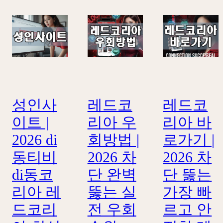
성인사
레드코
레드코
이트 |
리아 우
리아 바
2026 di
회방법 |
로가기 |
동티비
2026 차
2026 차
di동코
단 완벽
단 뚫는
리아 레
뚫는 실
가장 빠
드코리
전 우회
르고 안